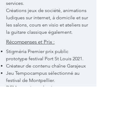
services.
Créations jeux de société, animations
ludiques sur internet, à domicile et sur
les salons, cours en visio et ateliers sur
la guitare classique également.
Récompenses et Prix :
Stigméria Premier prix public
prototype festival Port St Louis 2021.
Créateur de contenu chaîne Garajeux
Jeu Tempocampus sélectionné au
festival de Montpellier.
DEM en guitare classique au
conservatoire de Grenoble
3eme par catégorie aux championnats
de France de KV