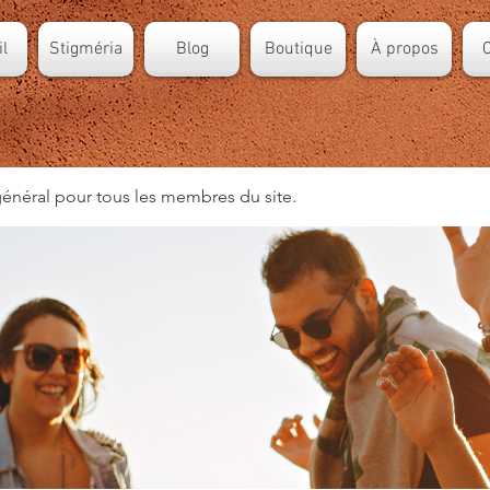
l
Stigméria
Blog
Boutique
À propos
C
énéral pour tous les membres du site.