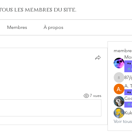
ous les membres du site.
Membres
À propos
membre
Mon
87j
87jlpzhz
A. 
7 vues
Coo
Kuk
Voir tou