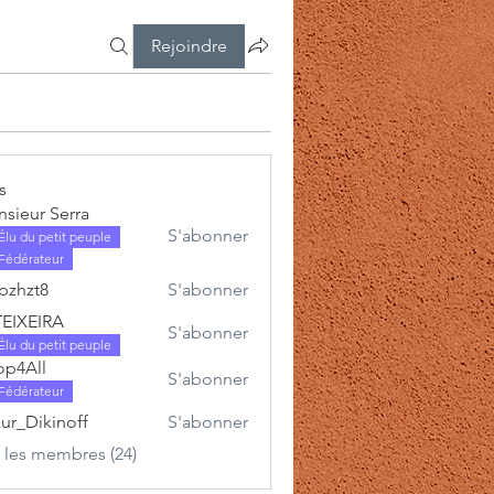
Rejoindre
s
sieur Serra
S'abonner
Élu du petit peuple
Fédérateur
lpzhzt8
S'abonner
t8
TEIXEIRA
S'abonner
Élu du petit peuple
p4All
S'abonner
Fédérateur
ur_Dikinoff
S'abonner
s les membres (24)