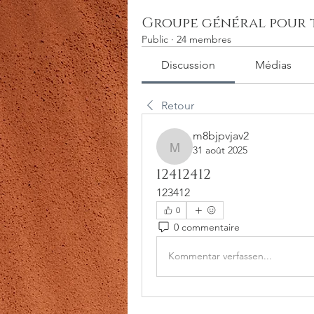
Groupe général pour t
Public
·
24 membres
Discussion
Médias
Retour
m8bjpvjav2
31 août 2025
m8bjpvjav2
12412412
123412
0
0 commentaire
Kommentar verfassen...